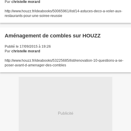
Par
christelle morard
http://www.houzz.fr/ideabooks/50065961/list/14-astuces-deco-a-voler-aux-
restaurants-pour-une-soiree-reussie
Aménagement de combles sur HOUZZ
Publié le 17/09/2015 à 19:26
Par
christelle morard
http://www.houzz.fr/ideabooks/53225685/list/renovation-10-questions-a-se-
poser-avant-d-amenager-des-combles
Publicité