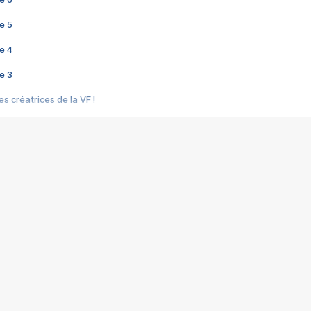
e 5
e 4
e 3
s créatrices de la VF !
e 2
e 1
e Mektoub My Love arrive enfin ! Rencontre avec Shaïn Boumedine et Sal
i : après Toni en famille
elle réalise le bouleversant Dites lui que je l'aime
ais ! Rencontre autour de Vie privée de Rebecca Zlotowski
 de Marguerite, Grave... Rencontre avec Ella Rumpf
 Les Rêveurs, un film intime sur la santé mentale