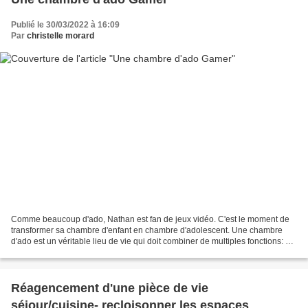
Publié le 30/03/2022 à 16:09
Par
christelle morard
Comme beaucoup d'ado, Nathan est fan de jeux vidéo. C'est le moment de
transformer sa chambre d'enfant en chambre d'adolescent. Une chambre
d'ado est un véritable lieu de vie qui doit combiner de multiples fonctions: un
espace idéal pour la concentration...
Réagencement d'une pièce de vie
séjour/cuisine- recloisonner les espaces