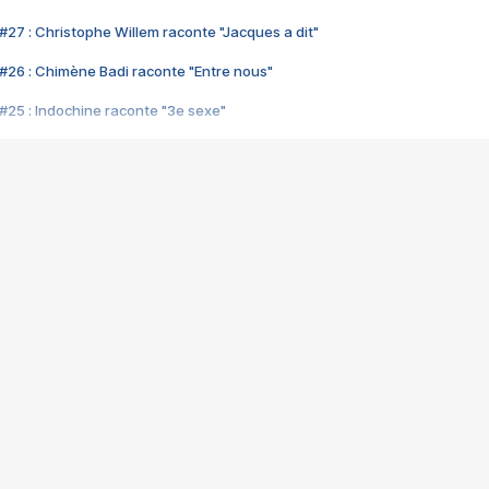
#27 : Christophe Willem raconte "Jacques a dit"
#26 : Chimène Badi raconte "Entre nous"
#25 : Indochine raconte "3e sexe"
#24 : Zaho raconte "C'est chelou"
#23 : Patrick Bruel raconte "Au café des délices"
#22 : Kyo raconte "Le chemin"
#21 : Nolwenn Leroy raconte "Cassé"
#20 : Patrick Hernandez raconte "Born to be alive"
#19 : Lorie raconte "Près de moi"
#18 : Michael Jones raconte "A nos actes manqués" (avec Jean-Jacque
#17 : Khaled raconte "Aïcha"
#16 : Corneille raconte "Parce qu'on vient de loin"