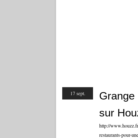
Grange e
17 sept.
sur Hou
http://www.houzz.fr
restaurants-pour-une