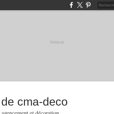
Publicité
l de cma-deco
, agencement et décoration