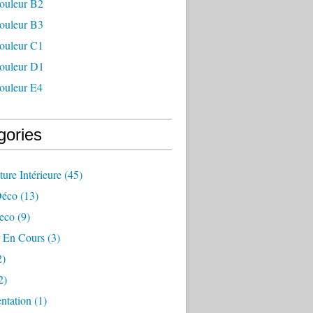
couleur B2
couleur B3
couleur C1
couleur D1
couleur E4
gories
ture Intérieure
(45)
Déco
(13)
eco
(9)
r En Cours
(3)
2)
2)
ntation
(1)