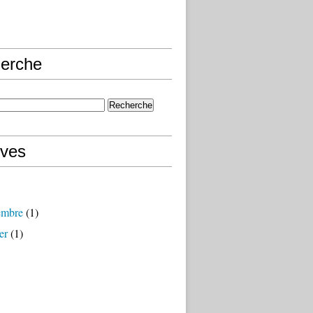
erche
ives
embre
(1)
er
(1)