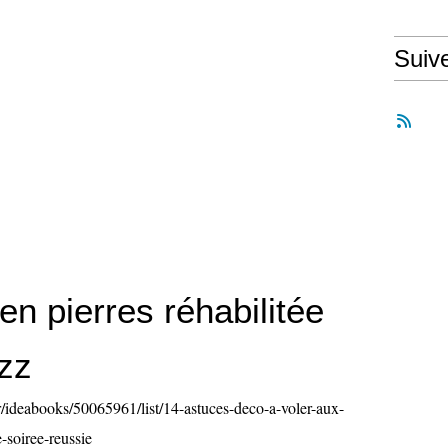
Suiv
n pierres réhabilitée
zz
/ideabooks/50065961/list/14-astuces-deco-a-voler-aux-
-soiree-reussie