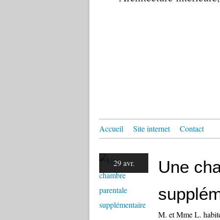
Accueil
Site internet
Contact
Une cha
29 avr.
supplém
M. et Mme L. habite