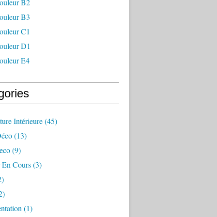
couleur B2
couleur B3
couleur C1
couleur D1
couleur E4
gories
ture Intérieure
(45)
Déco
(13)
eco
(9)
r En Cours
(3)
2)
2)
ntation
(1)