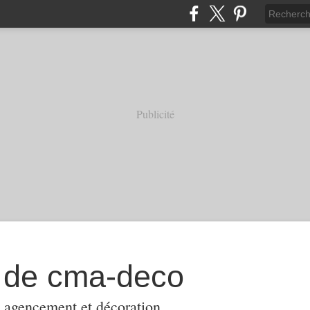
Publicité
l de cma-deco
, agencement et décoration