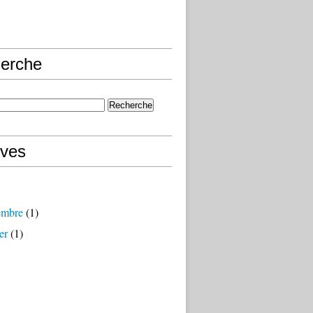
erche
ives
embre
(1)
er
(1)