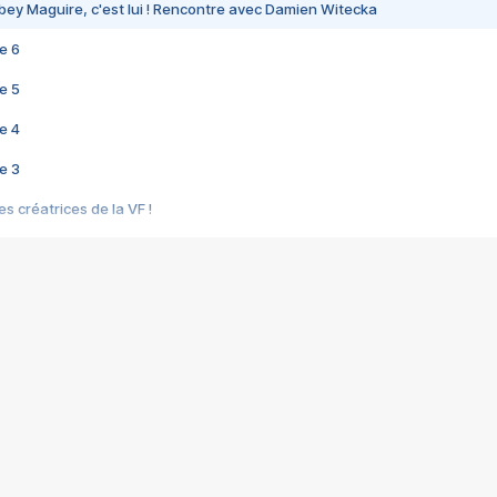
bey Maguire, c'est lui ! Rencontre avec Damien Witecka
e 6
e 5
e 4
e 3
s créatrices de la VF !
e 2
e 1
e Mektoub My Love arrive enfin ! Rencontre avec Shaïn Boumedine et Sal
i : après Toni en famille
elle réalise le bouleversant Dites lui que je l'aime
ais ! Rencontre autour de Vie privée de Rebecca Zlotowski
 de Marguerite, Grave... Rencontre avec Ella Rumpf